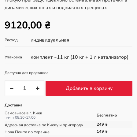
гибкую преграду, идеально останавливая протечки в
динамических швах и подвижных трещинах
9120,00
₴
индивидуальная
Расход
комплект ~11 кг (10 кг + 1 л катализатор)
Упаковка
Доступно для предзаказа
Количество
Добавить в корзину
товара
KRYS
Inject
Доставка
Flex
1C
Самовывоз в г. Киев
Бесплатно
–
пн-пт 08:30-17:00
эластичная
249 ₴
Адресная доставка по Киеву и пригороду
однокомпонентная
149 ₴
Нова Пошта по Украине
полиуретановая