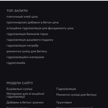
ТОП ЗАПИТИ
плиточный клей ціна
протиморозні добавки в бетон ціна
ін'єкційна гідроізоляція для фундаменту ціна
гідроізоляція балконів терас
гідроізоляція душового піддону
гідроізоляція погребу
ремонтна суміш для бетону
гідроізоляційні матеріали
гідропломба
РОЗДІЛИ САЙТУ
Будівельні суміші
Гідроізоляція
Матеріали для ін’єкційної
Ремонтні суміші для бетону
гідроізоляції
Добавки в бетон і розчин
Грунтовки