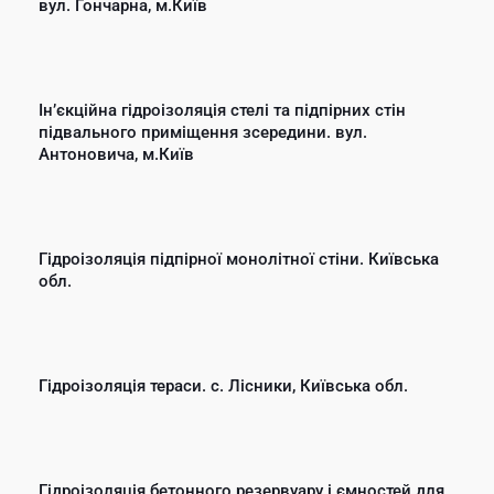
вул. Гончарна, м.Київ
Інʼєкційна гідроізоляція стелі та підпірних стін
підвального приміщення зсередини. вул.
Антоновича, м.Київ
Гідроізоляція підпірної монолітної стіни. Київська
обл.
Гідроізоляція тераси. с. Лісники, Київська обл.
Гідроізоляція бетонного резервуару і ємностей для