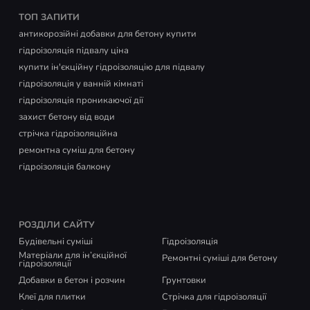
ТОП ЗАПИТИ
антикорозійні добавки для бетону купити
гідроізоляція підвалу ціна
купити ін'єкційну гідроізоляцію для підвалу
гідроізоляція у ванній кімнаті
гідроізоляція проникаючої дії
захист бетону від води
стрічка гідроізоляційна
ремонтна суміш для бетону
гідроізоляція балкону
РОЗДІЛИ САЙТУ
Будівельні суміші
Гідроізоляція
Матеріали для ін’єкційної
Ремонтні суміші для бетону
гідроізоляції
Добавки в бетон і розчин
Грунтовки
Клеї для плитки
Стрічка для гідроізоляції