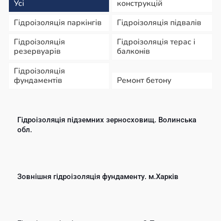
Усі
конструкцій
Гідроізоляція паркінгів
Гідроізоляція підвалів
Гідроізоляція
Гідроізоляція терас і
резервуарів
балконів
Гідроізоляція
фундаментів
Ремонт бетону
Гідроізоляція підземних зерносховищ. Волинська
обл.
Зовнішня гідроізоляція фундаменту. м.Харків