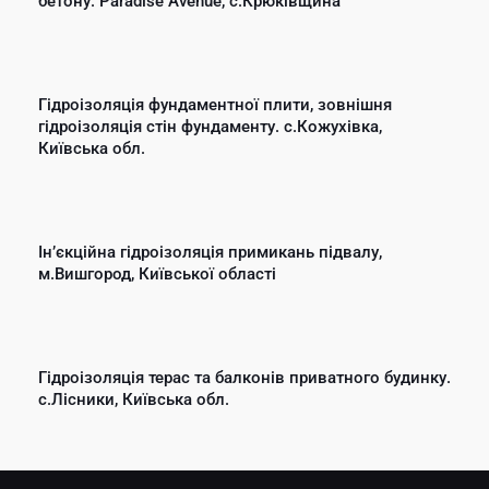
бетону. Paradise Avenue, с.Крюківщина
Гідроізоляція фундаментної плити, зовнішня
гідроізоляція стін фундаменту. с.Кожухівка,
Київська обл.
Інʼєкційна гідроізоляція примикань підвалу,
м.Вишгород, Київської області
Гідроізоляція терас та балконів приватного будинку.
с.Лісники, Київська обл.