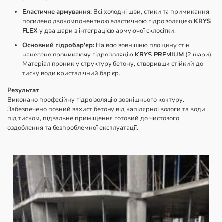
Еластичне армування:
Всі холодні шви, стики та примикання
посилено двокомпонентною еластичною гідроізоляцією
KRYS
FLEX
у два шари з інтеграцією армуючої склосітки.
Основний гідробар'єр:
На всю зовнішню площину стін
нанесено проникаючу гідроізоляцію
KRYS PREMIUM
(2 шари).
Матеріал проник у структуру бетону, створивши стійкий до
тиску води кристалічний бар'єр.
Результат
Виконано професійну гідроізоляцію зовнішнього контуру.
Забезпечено повний захист бетону від капілярної вологи та води
під тиском, підвальне приміщення готовий до чистового
оздоблення та безпроблемної експлуатації.