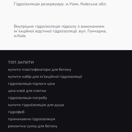
Гідроізоляція резервуару. м.Узин, Київська обл.
Внутрішня гідроізоляція підвалу з виконанням
інʼєкційної відсічної гідроізоляції. вул. Гончарна,
м.Київ
ТОП ЗАПИТИ
купити пластифікатори для бетону
купити набір для ін'єкційної гідроізоляції
гідроізоляція підлоги ціна
ціна клей для плитки
гідроізоляція погребу
купити гідроізоляцію для душа
гідрофоб
проникаюча гідроізоляція
ремонтна суміш для бетону