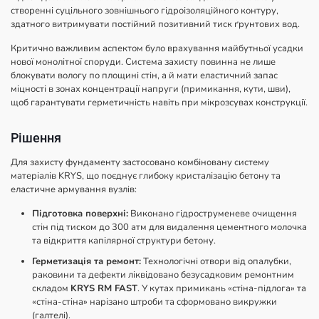
створенні суцільного зовнішнього гідроізоляційного контуру,
здатного витримувати постійний позитивний тиск ґрунтових вод.
Критично важливим аспектом було врахування майбутньої усадки
нової монолітної споруди. Система захисту повинна не лише
блокувати вологу по площині стін, а й мати еластичний запас
міцності в зонах концентрації напруги (примикання, кути, шви),
щоб гарантувати герметичність навіть при мікрозсувах конструкції.
Рішення
Для захисту фундаменту застосовано комбіновану систему
матеріалів KRYS, що поєднує глибоку кристалізацію бетону та
еластичне армування вузлів:
Підготовка поверхні:
Виконано гідроструменеве очищення
стін під тиском до 300 атм для видалення цементного молочка
та відкриття капілярної структури бетону.
Герметизація та ремонт:
Технологічні отвори від опалубки,
раковини та дефекти ліквідовано безусадковим ремонтним
складом
KRYS RM FAST
. У кутах примикань «стіна-підлога» та
«стіна-стіна» нарізано штроби та сформовано викружки
(галтелі).