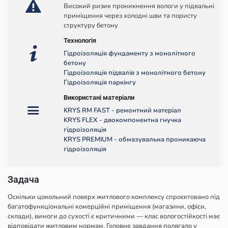
Високий ризик проникнення вологи у підвальні
приміщення через холодні шви та пористу
структуру бетону
Технологія
Гідроізоляція фундаменту з монолітного
бетону
Гідроізоляція підвалів з монолітного бетону
Гідроізоляція паркінгу
Використані матеріали
KRYS RM FAST - ремонтний матеріал
KRYS FLEX - двокомпонентна гнучка
гідроізоляція
KRYS PREMIUM - обмазувальна проникаюча
гідроізоляція
Задача
Оскільки цокольний поверх житлового комплексу спроєктовано під
багатофункціональні комерційні приміщення (магазини, офіси,
склади), вимоги до сухості є критичними — клас вологостійкості має
відповідати житловим нормам. Головне завдання полягало у