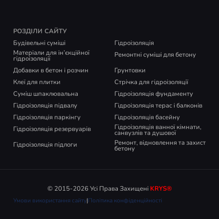
РОЗДІЛИ САЙТУ
Будівельні суміші
Гідроізоляція
Матеріали для ін’єкційної
Ремонтні суміші для бетону
гідроізоляції
Добавки в бетон і розчин
Грунтовки
Клеї для плитки
Стрічка для гідроізоляції
Суміш шпаклювальна
Гідроізоляція фундаменту
Гідроізоляція підвалу
Гідроізоляція терас і балконів
Гідроізоляція паркінгу
Гідроізоляція басейну
Гідроізоляція ванної кімнати,
Гідроізоляція резервуарів
санвузлів та душової
Ремонт, відновлення та захист
Гідроізоляція підлоги
бетону
© 2015-2026 Усі Права Захищені
KRYS®
Умови використання сайту
|
Політика конфіденційності