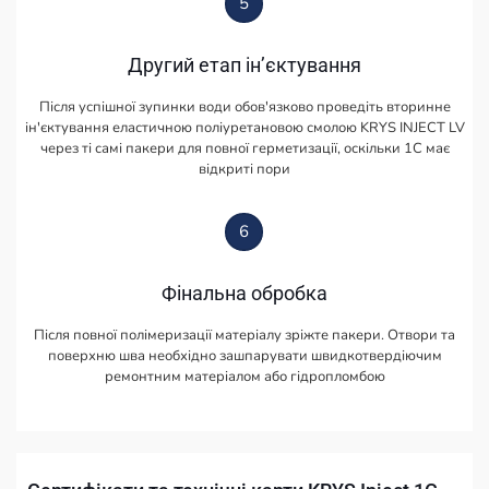
5
Другий етап інʼєктування
Після успішної зупинки води обов'язково проведіть вторинне
ін'єктування еластичною поліуретановою смолою KRYS INJECT LV
через ті самі пакери для повної герметизації, оскільки 1С має
відкриті пори
6
Фінальна обробка
Після повної полімеризації матеріалу зріжте пакери. Отвори та
поверхню шва необхідно зашпарувати швидкотвердіючим
ремонтним матеріалом або гідропломбою