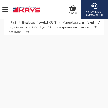
Консультація
0,00
₴
Замовлення
KRYS
/
Будівельні суміші KRYS
/
Матеріали для ін’єкційної
гідроізоляції
/
KRYS Inject 1C – поліуретанова піна з 4000%
розширенням