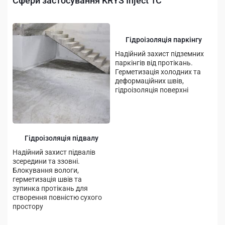
Сфери застосування KRYS Inject 1С
Гідроізоляція паркінгу
Надійний захист підземних
паркінгів від протікань.
Герметизація холодних та
деформаційних швів,
гідроізоляція поверхні
Гідроізоляція підвалу
Надійний захист підвалів
зсередини та ззовні.
Блокування вологи,
герметизація швів та
зупинка протікань для
створення повністю сухого
простору