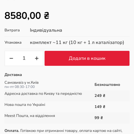
8580,00
₴
Індивідуальна
Витрата
комплект ~11 кг (10 кг + 1 л каталізатор)
Упаковка
KRYS
Додати в кошик
Inject
1C
-
Доставка
поліуретанова
піна
Самовивіз у м.Київ
Безкоштовно
з
пн-пт 08:30-17:00
4000%
Адресна доставка по Києву та передмістю
249 ₴
розширенням
кількість
Нова пошта по Україні
149 ₴
Meest Пошта, на відділення
99 ₴
Оплата.
Готівкою при отриманні товару, оплата картою на сайті,