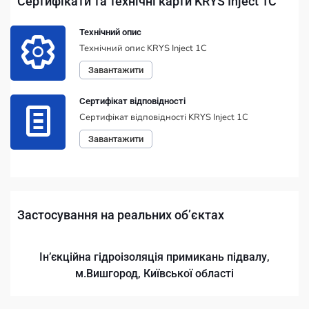
Сертифікати та технічні карти KRYS Inject 1С
Технічний опис
Технічний опис KRYS Inject 1С
Завантажити
Сертифікат відповідності
Сертифікат відповідності KRYS Inject 1C
Завантажити
Застосування на реальних обʼєктах
Інʼєкційна гідроізоляція примикань підвалу,
м.Вишгород, Київської області
ін