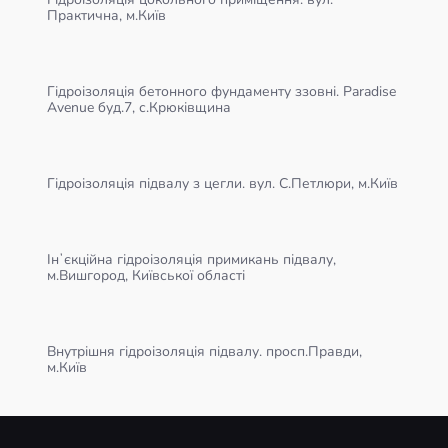
Практична, м.Київ
Гідроізоляція бетонного фундаменту ззовні. Paradise
Avenue буд.7, с.Крюківщина
Гідроізоляція підвалу з цегли. вул. С.Петлюри, м.Київ
Інʼєкційна гідроізоляція примикань підвалу,
м.Вишгород, Київської області
Внутрішня гідроізоляція підвалу. просп.Правди,
м.Київ