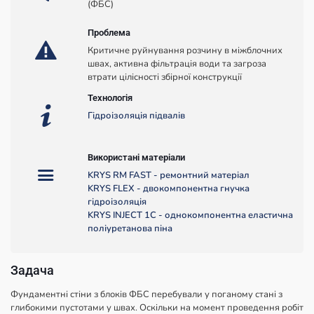
(ФБС)
Проблема
Критичне руйнування розчину в міжблочних
швах, активна фільтрація води та загроза
втрати цілісності збірної конструкції
Технологія
Гідроізоляція підвалів
Використані матеріали
KRYS RM FAST - ремонтний матеріал
KRYS FLEX - двокомпонентна гнучка
гідроізоляція
KRYS INJECT 1C - однокомпонентна еластична
поліуретанова піна
Задача
Фундаментні стіни з блоків ФБС перебували у поганому стані з
глибокими пустотами у швах. Оскільки на момент проведення робіт