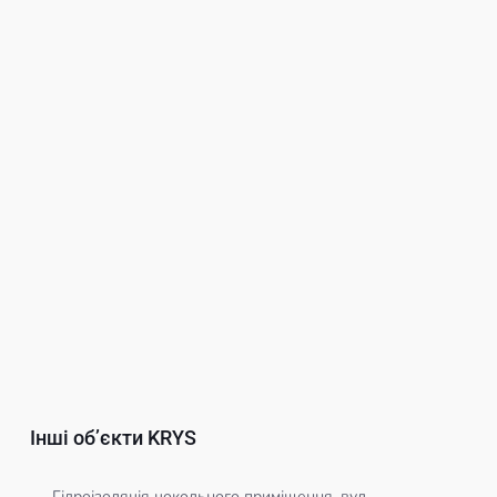
Інші обʼєкти KRYS
Гідроізоляція цокольного приміщення. вул.