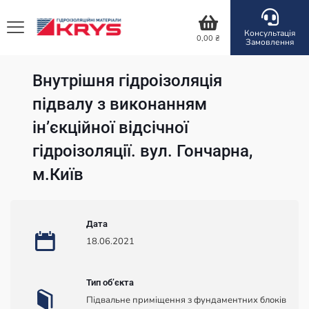
Консультація
0,00
₴
Замовлення
Внутрішня гідроізоляція
підвалу з виконанням
інʼєкційної відсічної
гідроізоляції. вул. Гончарна,
м.Київ
Дата
18.06.2021
Тип обʼєкта
Підвальне приміщення з фундаментних блоків