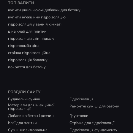
ТОП ЗАПИТИ
купити ущільнюючі добавки для бетону
купити ін'єкційну гідроізоляцію
гідроізоляція у ванній кімнаті
ціна клей для плитки
гідроізоляція стін підвалу
гідропломба ціна
стрічка гідроізоляційна
гідроізоляція балкону
покриття для бетону
РОЗДІЛИ САЙТУ
Будівельні суміші
Гідроізоляція
Матеріали для ін’єкційної
Ремонтні суміші для бетону
гідроізоляції
Добавки в бетон і розчин
Грунтовки
Клеї для плитки
Стрічка для гідроізоляції
Суміш шпаклювальна
Гідроізоляція фундаменту