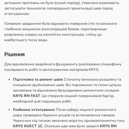
активних протікань не було (сухий період), з'явилася можливість
застосувати технологію попередньої герметизації швів перед
ін'єктуванням.
Головним завданням було відновити поверхню стін та виконати
глибинне зміцнення (консолідацію) блоків, перетворивши
розрізнену кладку на монолітну конструкцію, стійку до
майбутнього тиску води.
Рішення
Для відновлення аварійного фундаменту реалізовано специфічну
послідовність робіт із застосуванням матеріалів KRYS:
Підготовка та ремонт швів:
Спочатку виконано розшивку та
очищення зруйнованих швів. Всі порожнини та стики щільно
заповнено та відновлено безусадковим ремонтним складом
KRYS RM FAST
. Це створило міцний поверхневий бар'єр,
необхідний для подальших робіт.
Глибинне ін'єктування:
Після набору міцності ремонтного
шару проведено буріння шпурів та встановлення пакерів.
Через них під тиском закачано жорстку однокомпонентну піну
KRYS INJECT 1C
. Оскільки шви вже були закриті
KRYS RM